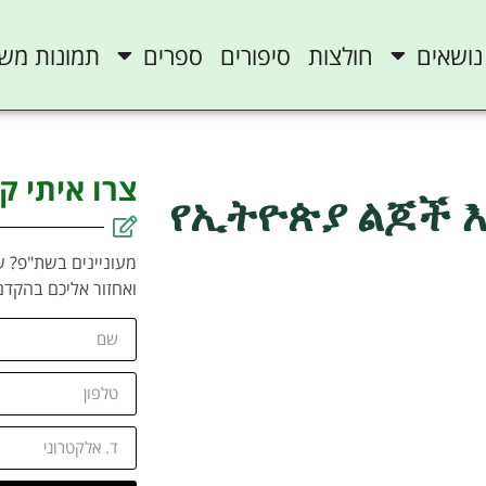
נושאים
חולצות
סיפורים
ספרים
תמונות מש
צרו איתי ק
የኢትዮጵያ ልጆች እ
מעוניינים בשת"פ? ש
ואחזור אליכם בהקדם