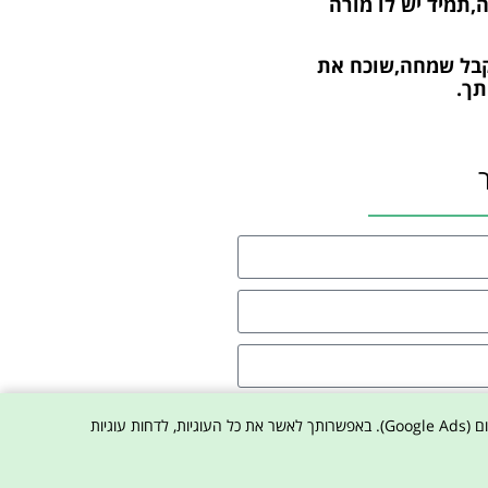
,תמיד יש לו מורה
בל שמחה,שוכח את
תך.
ת הפרטיות באתר
באתר נעשה שימוש בקובצי עוגיות (Cookies) וכלי צד ג' לצורך תפעול האתר, שיפור חוויית הגלישה, ניתוח סטטיסטי (Google Analytics) והתאמת פרסום (Google Ads). באפשרותך לאשר את כל העוגיות, לדחות עוגיות
ו איתי קשר