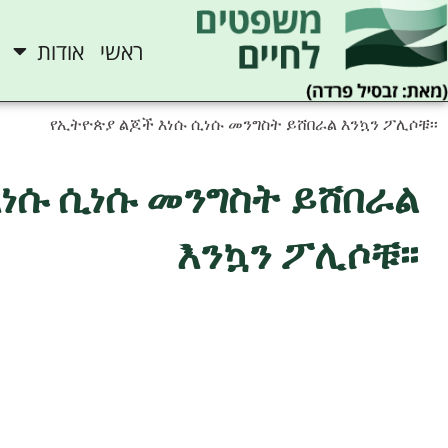
ראשי
אודות
የኢትዮጵያ ልጆች እነሱ ሲነሱ መንግስት ይሸበራል እንኳን ፖሊሶቹ፡፡
ነሱ ሲነሱ መንግስት ይሸበራል
እንኳን ፖሊሶቹ፡፡