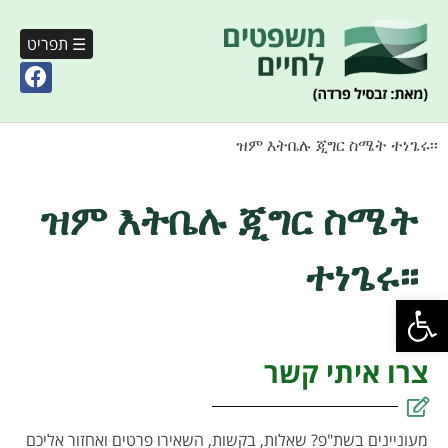
☰ תפריט
ዝም እትቤሉ ጂግር ስሜት ተነጌሩ፡፡
ዝም እትቤሉ ጂግር ስሜት
ተነጌሩ፡፡
פתח סרגל נגישות
צרו איתי קשר
מעוניינים בשת"פ? שאלות, בקשות, השאירו פרטים ואחזור אליכם