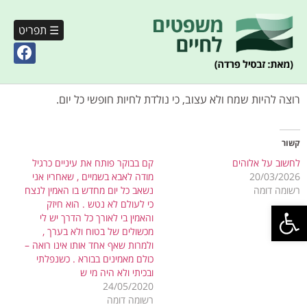
☰ תפריט
רוצה להיות שמח ולא עצוב, כי נולדת לחיות חופשי כל יום.
קשור
לחשוב על אלוהים
קם בבוקר פותח את עיניים כרגיל
20/03/2026
מודה לאבא בשמיים , שאחריו אני
רשומה דומה
נשאב כל יום מחדש בו האמין לנצח
פתח סרגל נגישות
כי לעולם לא נטש . הוא חיזק
והאמין בי לאורך כל הדרך יש לי
מכשולים של בטוח ולא בערך ,
ולמרות שאף אחד אותו אינו רואה –
כולם מאמינים בבורא . כשנפלתי
ובכיתי ולא היה מי ש
24/05/2020
רשומה דומה