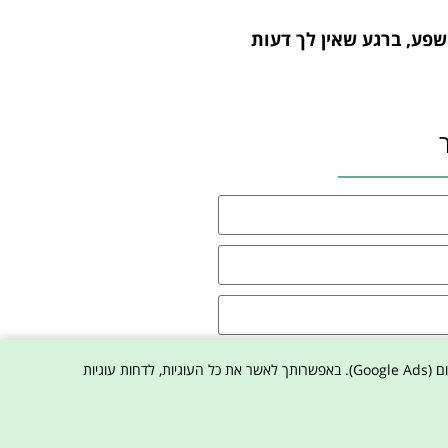
שפע, ברגע שאין לך דעות
ת הפרטיות באתר
באתר נעשה שימוש בקובצי עוגיות (Cookies) וכלי צד ג' לצורך תפעול האתר, שיפור חוויית הגלישה, ניתוח סטטיסטי (Google Analytics) והתאמת פרסום (Google Ads). באפשרותך לאשר את כל העוגיות, לדחות עוגיות
ו איתי קשר
 טכנולוגיות