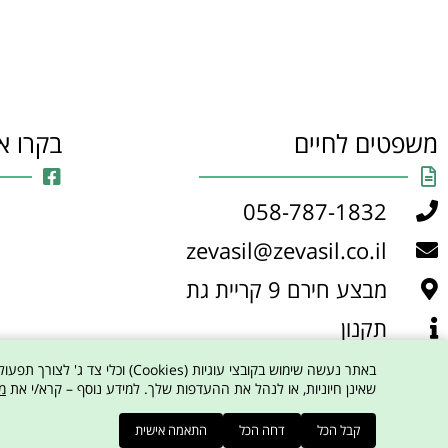
משפטים לחיים
בקרו א
058-787-1832
zevasil@zevasil.co.il
מבצע חירם 9 קריית גת
תקנון
מדיניות פרטיות
שאינן חיוניות, או לנהל את ההעדפות שלך. למידע נוסף – קרא/י את
מ
קבל הכל
דחה הכל
התאמה אישית
© משפטים לחיים - זבסיל פרדה