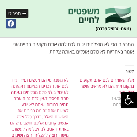
☰ תפריט
המרצים הכי לא מוצלחים יגידו לכם למה אתם תקועים בחיים,אני
אומר באחריות לא כולם אוכלים באותה צלחת
קשור
אלה שאומרים לכם אתם תקועים
לא משנה מי הם אנשים תמיד יגידו
במקום אחד,הם לא מראים אושר
לכם את הדברים הבאים!!!! א.אתה
פתח סרגל נגישות
לכל אחד
לא יכול ב.לא כולם מצליחים ג.אתה
13/06/2023
סתם תפסיד ד.אין לכם גב ה.אתה
רשומה דומה
תהיה בחובות ו.אתה לא יודע
לעשות אתה זה מה מכירים את
האנשים האלה, בדרך כלל אלה
אנשים קרובים אליכם חושבים שהם
באמת דואגים לנו אבל מה לעשות,
מישהו רוצה להצליח ורוצה ושינוים