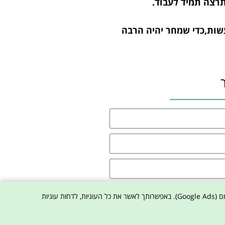
תרצה תמיד לעבוד.
עשות,כדי שמחר יהיה הרבה
ת הפרטיות באתר
באתר נעשה שימוש בקובצי עוגיות (Cookies) וכלי צד ג' לצורך תפעול האתר, שיפור חוויית הגלישה, ניתוח סטטיסטי (Google Analytics) והתאמת פרסום (Google Ads). באפשרותך לאשר את כל העוגיות, לדחות עוגיות
ו איתי קשר