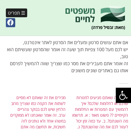
☰ תפריט
אם אתם עושים סרטון ומעלים את הסרטון לאתר אינטרנט,
יש לכם מעל 100 צפיות תוך שעה זה אומר שהסרטון שעשיתם הוא
טוב,
זה אומר אתם מעבירים את מסר כמו שצריך שווה להמשיך לפרסם
אותו גם באתרים שונים משונים
פתח סרגל נגישות
קשור
מה קורה שאתם מגיעים למטרות
מכירים את זה שאתם לא מסיים
שלכם או לחלומות שלכם? איך
לשתות את הקפה כמו שצריך מרוב
להמשיך עם המטרות או החלומות
הלחץ שיש לכם בבוקר צהריים
הקיימיים ?? פשוט מאוד : א. תרשמו
ערב. זה אומר שאנחנו לא ממוקדים
מה השגתם?. ב. עד כמה זמן יכול
במשהו אחד ולא נותנים לזה
לעזור לכם את מה שהשגתם? ג.
חשיבות, אז תחשבו מה אתם