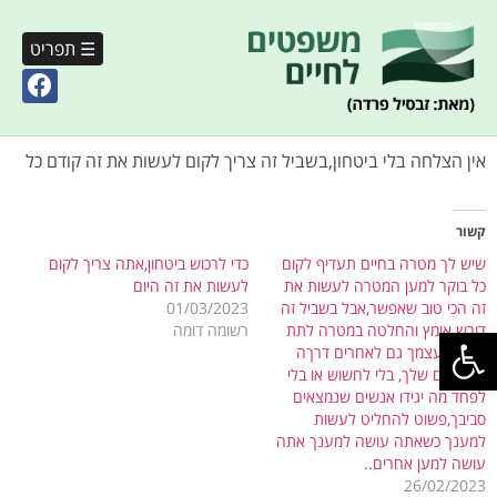
☰ תפריט
אין הצלחה בלי ביטחון,בשביל זה צריך לקום לעשות את זה קודם כל
קשור
שיש לך מטרה בחיים תעדיף לקום
כדי לרכוש ביטחון,אתה צריך לקום
כל בוקר למען המטרה לעשות את
לעשות את זה היום
זה הכי טוב שאפשר,אבל בשביל זה
01/03/2023
פתח סרגל נגישות
דורש אומץ והחלטה במטרה לתת
רשומה דומה
אושר לעצמך גם לאחרים דרךה
המעשים שלך, בלי לחשוש או בלי
לפחד מה יגידו אנשים שנמצאים
סביבך,פשוט להחליט לעשות
למענך כשאתה עושה למענך אתה
עושה למען אחרים..
26/02/2023