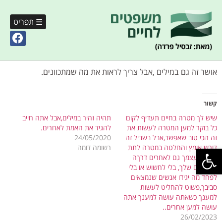
☰ תפריט
אושר זה גם במילים ,אבל צריך לראות את מה שמתכוונים.
קשור
שיש לך מטרה בחיים תעדיף לקום
תהיה זהיר במילים,אבל אתה חייב
כל בוקר למען המטרה לעשות את
להגיד את האמת לאחרים.
זה הכי טוב שאפשר,אבל בשביל זה
24/05/2020
פתח סרגל נגישות
דורש אומץ והחלטה במטרה לתת
רשומה דומה
אושר לעצמך גם לאחרים דרךה
המעשים שלך, בלי לחשוש או בלי
לפחד מה יגידו אנשים שנמצאים
סביבך,פשוט להחליט לעשות
למענך כשאתה עושה למענך אתה
עושה למען אחרים..
26/02/2023