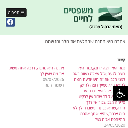
☰ תפריט
אהבה היא מתנה שממלאת את הלב והנשמה
קשור
כמה היא רוצה לחבק,כמה היא
אמונה היא מתנה, דרכה אתה משיג
רוצה לגעת,אבל אצלה גאווה באה
את מה שאין לך
לפני הלב את זה היא יודעת רוצה
09/07/2026
פתח סרגל נגישות
להישבר לקסמייך רוצה להישך
רשומה דומה
לשפתייך,אבל היא זוכרת את
מעשייך,על לב שבור אין לבקש
סליחה מלב שבור אין דרך
חזרה,שהיא בכתה ונישברה לך לא
היה אכפת,שהיא אותך אהבה
התייחסת אליה כאל
24/05/2020